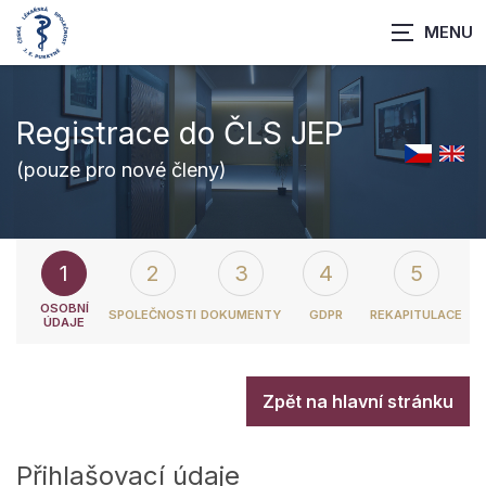
Registrace do ČLS JEP
(pouze pro nové členy)
1
2
3
4
5
OSOBNÍ
SPOLEČNOSTI
DOKUMENTY
GDPR
REKAPITULACE
ÚDAJE
Zpět na hlavní stránku
Přihlašovací údaje