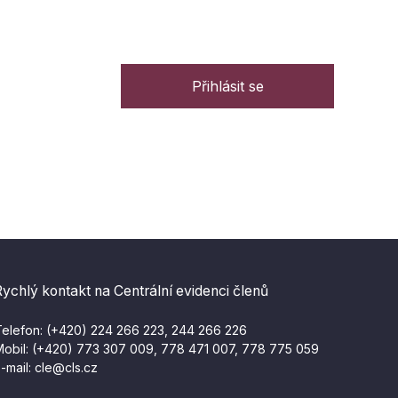
Přihlásit se
Rychlý kontakt na Centrální evidenci členů
elefon: (+420) 224 266 223, 244 266 226
obil: (+420) 773 307 009, 778 471 007, 778 775 059
-mail:
cle@cls.cz