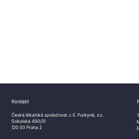
Kontakt
Česká lékařská společnost J. E. Purkyně, z.s.
T
Sokolská 490/31
M
120 00 Praha 2
E